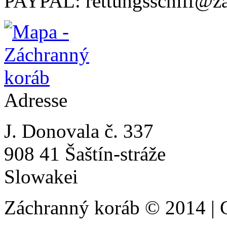
PAYPAL: rettungsschiff@z
Adresse
J. Donovala č. 337
908 41 Šaštín-stráže
Slowakei
Záchranný koráb © 2014 | 