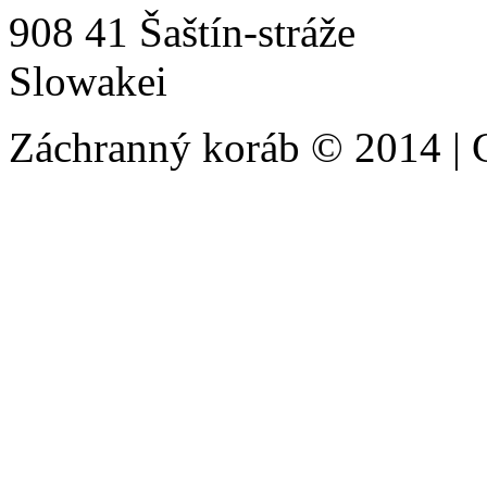
908 41 Šaštín-stráže
Slowakei
Záchranný koráb © 2014 | 