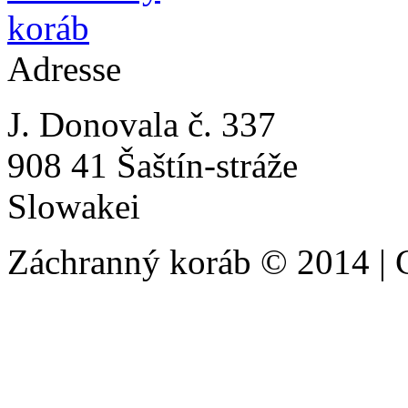
Adresse
J. Donovala č. 337
908 41 Šaštín-stráže
Slowakei
Záchranný koráb © 2014 | 