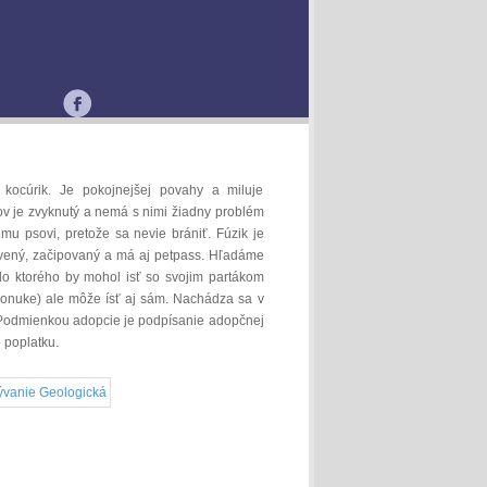
ý kocúrik. Je pokojnejšej povahy a miluje
v je zvyknutý a nemá s nimi žiadny problém
ému psovi, pretože sa nevie brániť. Fúzik je
vený, začipovaný a má aj petpass. Hľadáme
o ktorého by mohol isť so svojim partákom
ponuke) ale môže ísť aj sám. Nachádza sa v
. Podmienkou adopcie je podpísanie adopčnej
 poplatku.