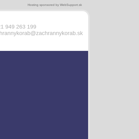
Hosting sponsored by
WebSupport.sk
 949 263 199
hrannykorab@zachrannykorab.sk