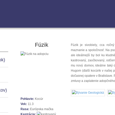
Fúzik
Fúzik je sivobiely, cca ročn
maznanie a spoločnosť. Na pso
ale ideálnejší by bol ku kludn
ok)
kastrovaný, zaočkovaný, odčer
mu nový domov, ideálne taký d
Hugom (ďalší kocúrik v našej 
dočasnej opatere v Bratislave
zmluvy a zaplatenie adopčného
kov)
Pohlavie:
Kocúr
Vek:
11.3
Rasa:
Európska mačka
Kastrácia: