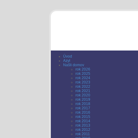
Úvod
Azyl
Našli domov
rok 2026
rok 2025
rok 2024
rok 2023
rok 2022
rok 2021
rok 2020
rok 2019
rok 2018
rok 2017
rok 2016
rok 2015
rok 2014
rok 2013
rok 2012
rok 2011