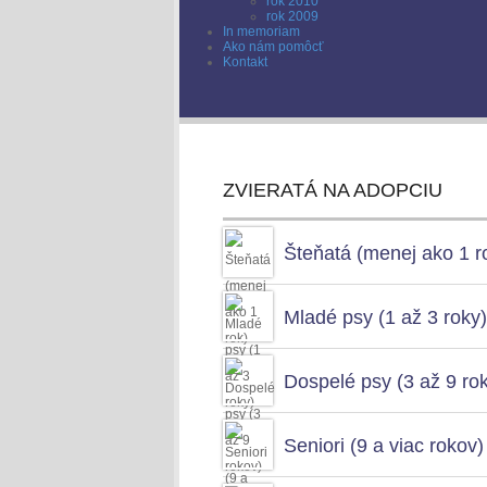
rok 2010
rok 2009
In memoriam
Ako nám pomôcť
Kontakt
ZVIERATÁ NA ADOPCIU
Šteňatá (menej ako 1 r
Mladé psy (1 až 3 roky)
Dospelé psy (3 až 9 ro
Seniori (9 a viac rokov)